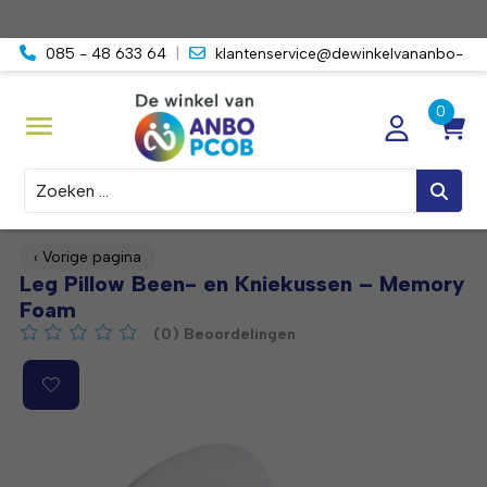
085 - 48 633 64
|
klantenservice@dewinkelvananbo-
pcob.nl
Zoeken
‹ Vorige pagina
Leg Pillow Been- en Kniekussen – Memory
Foam
(0) Beoordelingen
De beoordeling van dit product is
0
van de 5
Product image slideshow Items