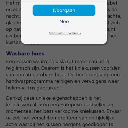
Het materiaal van het kniekussen is comfortabel
en ademend, zodat u niet gaat zweten tijdens de
Doorgaan
nacht. Het memory foam kniekussen heeft zachte,
Nee
gladde rondingen en de halvemaanvorm past zich
op natuurlijke wijze aan naar het lichaam. U kunt
Meer over cookies »
uw benen op elk moment buigen zonder dat het
kussen wegglijdt.
Wasbare hoes
Een kussen waarmee u slaapt moet natuurlijk
hygiënisch zijn. Daarom is het kniekussen voorzien
van een afneembare hoes. De hoes kunt u op een
handwasprogramma reinigen en vervolgens weer
helemaal fris gebruiken!
Dankzij deze unieke eigenschappen is het
kniekussen al jaren een Europese bestseller en
momenteel het best verkochte kniekussen. Ervaar
nu zelf het verschil en profiteer van de tijdelijke
actie waarbij het kussen nergens goedkoper te