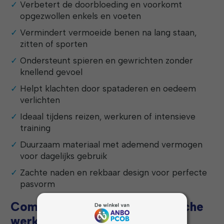
Verbetert de doorbloeding en voorkomt
opgezwollen enkels en voeten
Vermindert vermoeide benen na lang staan,
zitten of sporten
Ondersteunt spieren en gewrichten zonder
knellend gevoel
Helpt klachten door spataderen en oedeem
verlichten
Ideaal tijdens reizen, werkuren of intensieve
training
Duurzaam materiaal met ademend vermogen
voor dagelijks gebruik
Zachte naden en rekbaar design voor perfecte
pasvorm
Compressiesokken met medische
werking