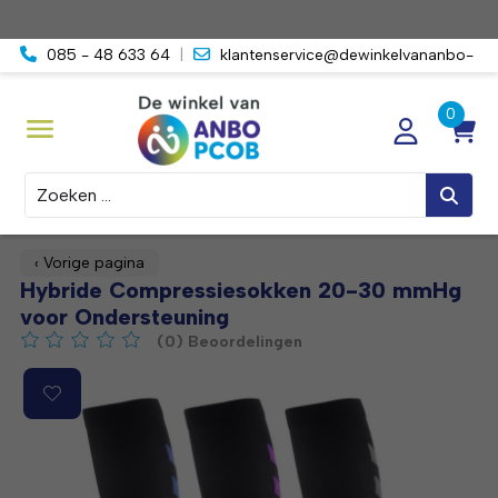
085 - 48 633 64
|
klantenservice@dewinkelvananbo-
pcob.nl
Zoeken
‹ Vorige pagina
Hybride Compressiesokken 20-30 mmHg
voor Ondersteuning
(0) Beoordelingen
De beoordeling van dit product is
0
van de 5
Product image slideshow Items