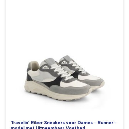
Travelin’ Riber Sneakers voor Dames - Runner-
model met Uitneembaar Voetbed