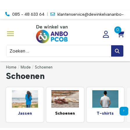
085 - 48 633 64
|
klantenservice@dewinkelvananbo-
pcob.nl
Zoeken
Home
/
Mode
/
Schoenen
Schoenen
›
Jassen
Schoenen
T-shirts