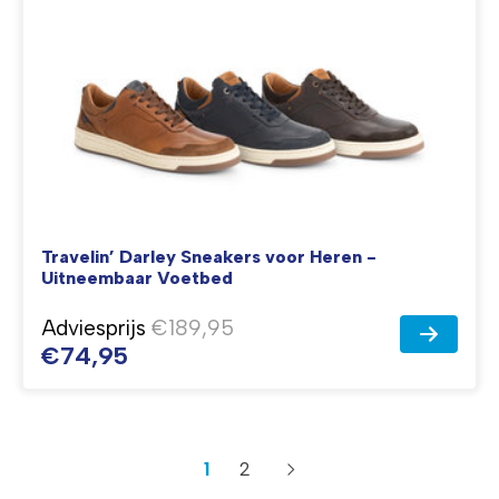
Travelin’ Darley Sneakers voor Heren -
Uitneembaar Voetbed
Adviesprijs
€189,95
€74,95
1
2