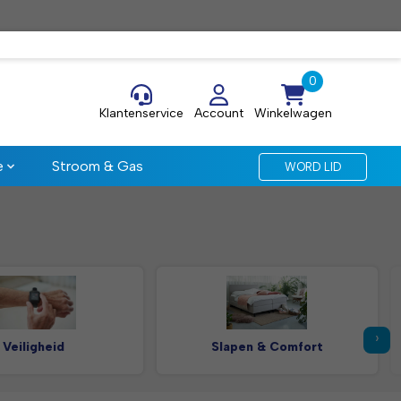
Klantenservice
Account
Winkelwagen
e
Stroom & Gas
WORD LID
›
Veiligheid
Slapen & Comfort