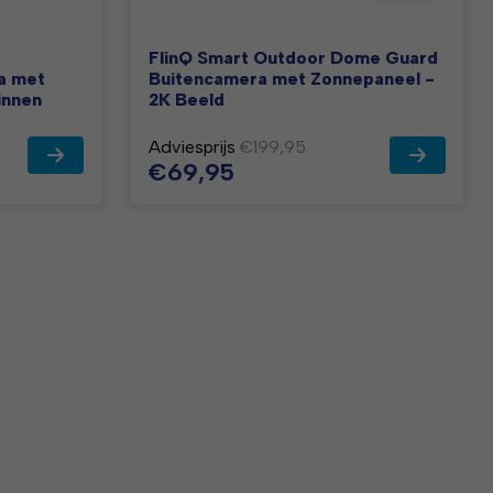
FlinQ Smart Outdoor Dome Guard
a met
Buitencamera met Zonnepaneel -
innen
2K Beeld
Adviesprijs
€199,95
€69,95