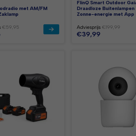
FlinQ Smart Outdoor Gai
Noodradio met AM/FM
Draadloze Buitenlampen
 Zaklamp
Zonne-energie met App
s
€59,95
Adviesprijs
€199,99
5
€39,99