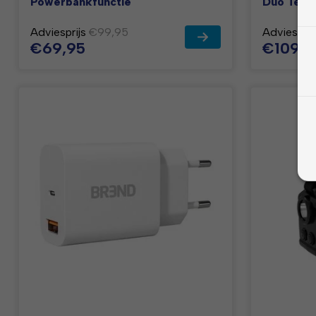
Powerbankfunctie
Duo Telef
Adviesprijs
€99,95
Adviesprij
€69,95
€109,9