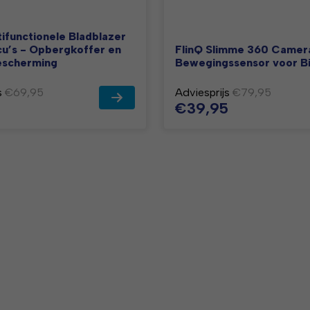
tifunctionele Bladblazer
u’s - Opbergkoffer en
FlinQ Slimme 360 Camer
scherming
Bewegingssensor voor B
s
€69,95
Adviesprijs
€79,95
5
€39,95