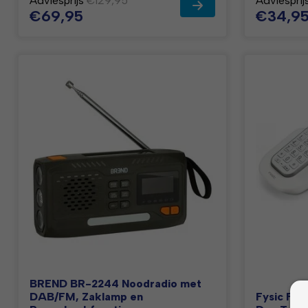
Adviesprijs
€129,95
Adviesprij
€69,95
€34,9
BREND BR-2244 Noodradio met
DAB/FM, Zaklamp en
Fysic FX