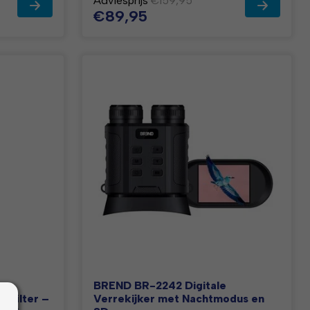
Adviesprijs
€159,95
€89,95
BREND BR-2242 Digitale
-filter –
Verrekijker met Nachtmodus en