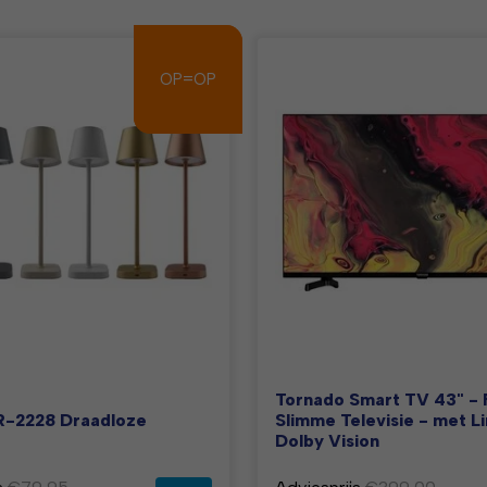
OP=OP
OP=OP
Tornado Smart TV 43" - 
-2228 Draadloze
Slimme Televisie - met L
Dolby Vision