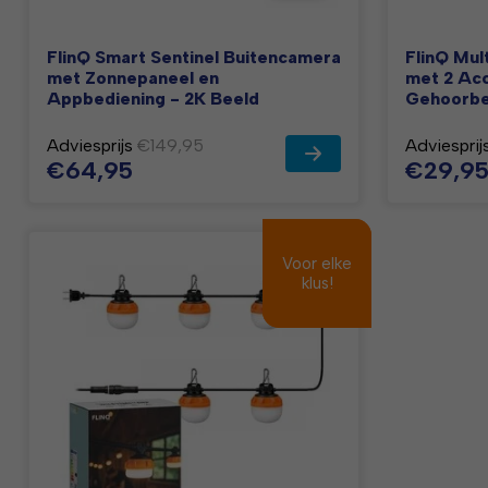
FlinQ Smart Sentinel Buitencamera
FlinQ Mul
met Zonnepaneel en
met 2 Acc
Appbediening - 2K Beeld
Gehoorbe
Adviesprijs
€149,95
Adviesprij
€64,95
€29,9
Voor elke
Voor elke
klus!
klus!