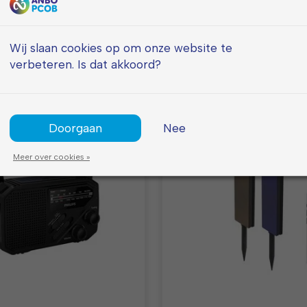
oon Set
Kruimelzuiger en Opzet
s
€159,95
Adviesprijs
€199,95
5
€99,95
Wij slaan cookies op om onze website te
verbeteren. Is dat akkoord?
Doorgaan
Nee
Meer over cookies »