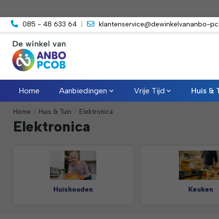
085 - 48 633 64
|
klantenservice@dewinkelvananbo-pc
Home
Aanbiedingen
Vrije Tijd
Huis & 
Home
/
Huis & Tuin
/
Elektronica
Elektronica
Huishouden
Keuken