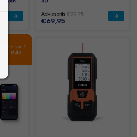
stukken
3D
Adviesprijs
€99,95
€69,95
Set van 2
Set van 2
stuks!
stuks!