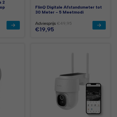
a 2
 op
FlinQ Digitale Afstandsmeter tot
30 Meter - 5 Meetmodi
Adviesprijs
€49,95
€19,95