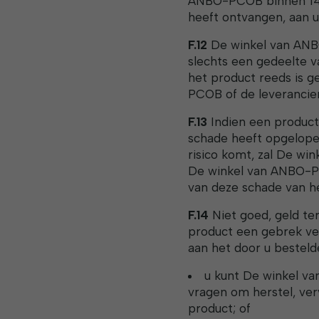
ANBO-PCOB binnen 14 
heeft ontvangen, aan u
F.12
De winkel van ANB
slechts een gedeelte v
het product reeds is g
PCOB of de leverancier
F.13
Indien een produc
schade heeft opgelopen
risico komt, zal De win
De winkel van ANBO-PC
van deze schade van he
F.14
Niet goed, geld te
product een gebrek ver
aan het door u besteld
u kunt De winkel va
vragen om herstel, ver
product; of