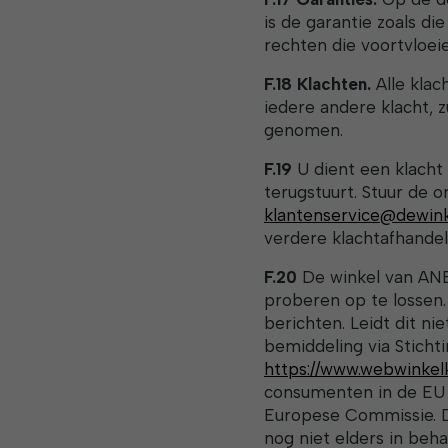
is de garantie zoals di
rechten die voortvloei
F.18 Klachten.
Alle klac
iedere andere klacht,
genomen.
F.19
U dient een klach
terugstuurt. Stuur de o
klantenservice@dewin
verdere klachtafhandel
F.20
De winkel van ANB
proberen op te lossen.
berichten. Leidt dit ni
bemiddeling via Sticht
https://www.webwinkel
consumenten in de EU 
Europese Commissie. D
nog niet elders in beha