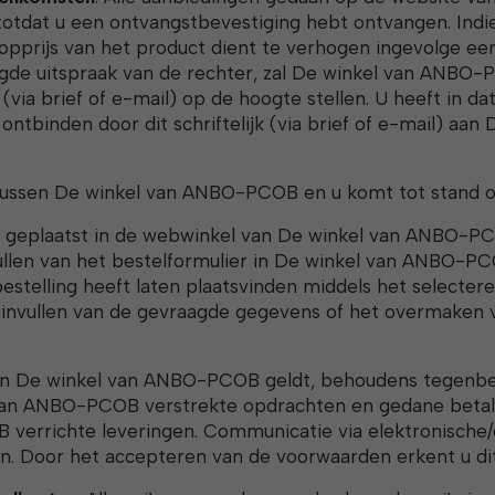
, totdat u een ontvangstbevestiging hebt ontvangen. Ind
rijs van het product dient te verhogen ingevolge een 
zigde uitspraak van de rechter, zal De winkel van ANBO
jk (via brief of e-mail) op de hoogte stellen. U heeft in d
ntbinden door dit schriftelijk (via brief of e-mail) aa
ssen De winkel van ANBO-PCOB en u komt tot stand o
ft geplaatst in de webwinkel van De winkel van ANBO-P
vullen van het bestelformulier in De winkel van ANBO-P
bestelling heeft laten plaatsvinden middels het selecter
invullen van de gevraagde gegevens of het overmaken 
an De winkel van ANBO-PCOB geldt, behoudens tegenbewi
van ANBO-PCOB verstrekte opdrachten en gedane betal
verrichte leveringen. Communicatie via elektronische/
nen. Door het accepteren van de voorwaarden erkent u di