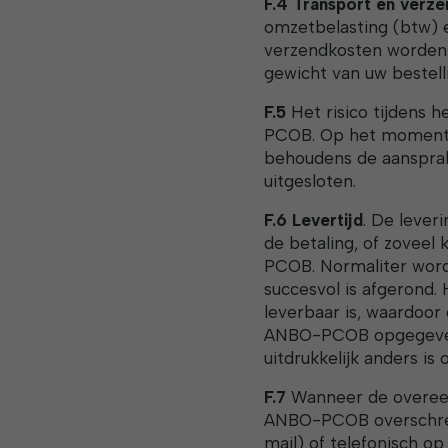
F.4 Transport en verz
omzetbelasting (btw) 
verzendkosten worden 
gewicht van uw bestell
F.5
Het risico tijdens 
PCOB. Op het moment va
behoudens de aansprak
uitgesloten.
F.6 Levertijd
. De lever
de betaling, of zoveel
PCOB. Normaliter word
succesvol is afgerond. 
leverbaar is, waardoor
ANBO-PCOB opgegeven le
uitdrukkelijk anders i
F.7
Wanneer de overeen
ANBO-PCOB overschrede
mail) of telefonisch 