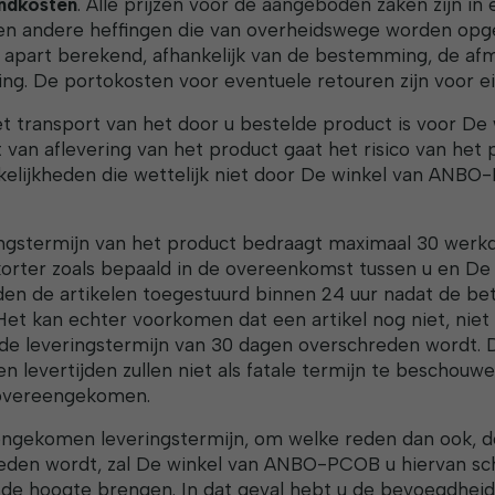
endkosten
. Alle prijzen voor de aangeboden zaken zijn in e
en andere heffingen die van overheidswege worden opg
apart berekend, afhankelijk van de bestemming, de af
ing. De portokosten voor eventuele retouren zijn voor e
het transport van het door u bestelde product is voor D
n aflevering van het product gaat het risico van het p
elijkheden die wettelijk niet door De winkel van ANB
ingstermijn van het product bedraagt maximaal 30 werk
 korter zoals bepaald in de overeenkomst tussen u en D
en de artikelen toegestuurd binnen 24 uur nadat de be
Het kan echter voorkomen dat een artikel nog niet, niet m
 de leveringstermijn van 30 dagen overschreden wordt. 
vertijden zullen niet als fatale termijn te beschouwen 
s overeengekomen.
gekomen leveringstermijn, om welke reden dan ook, d
n wordt, zal De winkel van ANBO-PCOB u hiervan schrift
op de hoogte brengen. In dat geval hebt u de bevoegdh