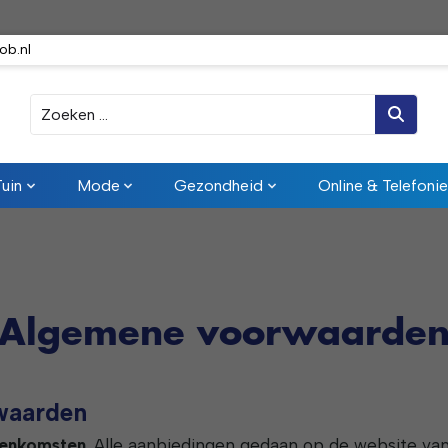
ob.nl
Zoeken
Tuin
Mode
Gezondheid
Online & Telefonie
Algemene voorwaarde
waarden
eenkomsten
. Alle aanbiedingen gedaan op de website v