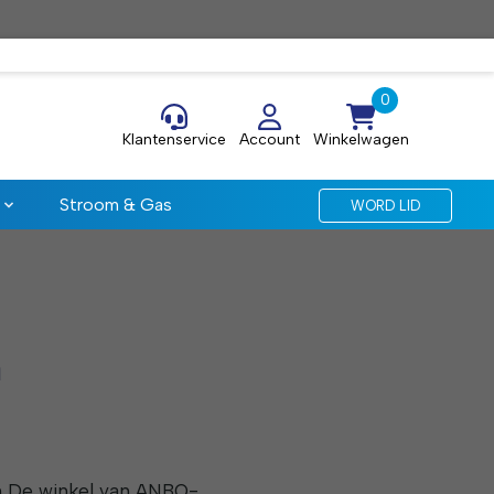
Klantenservice
Account
Winkelwagen
Stroom & Gas
WORD LID
n
an De winkel van ANBO-