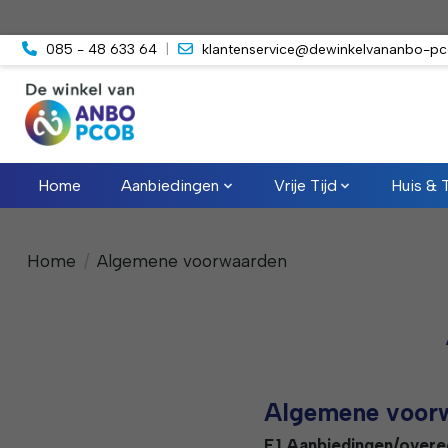
085 - 48 633 64
|
klantenservice@dewinkelvananbo-pc
Home
Aanbiedingen
Vrije Tijd
Huis & 
Home
/
Algemene voorwaarden
Algemene voor
F.1 Aanbiedingen/over