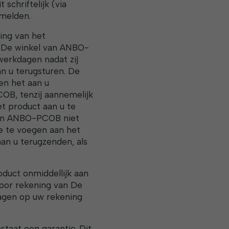
chriftelijk (via
melden.
ing van het
n De winkel van ANBO-
erkdagen nadat zij
an u terugsturen. De
en het aan u
OB, tenzij aannemelijk
et product aan u te
l van ANBO-PCOB niet
oe te voegen aan het
an u terugzenden, als
oduct onmiddellijk aan
oor rekening van De
agen op uw rekening
aat een garantie. Dit