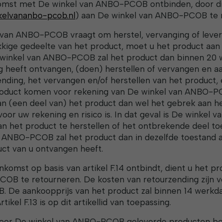
mst met De winkel van ANBO-PCOB ontbinden, door dit s
kelvananbo-pcob.nl
) aan De winkel van ANBO-PCOB te 
 van ANBO-PCOB vraagt om herstel, vervanging of lever
kige gedeelte van het product, moet u het product aa
winkel van ANBO-PCOB zal het product dan binnen 20 w
g heeft ontvangen, (doen) herstellen of vervangen en a
nding, het vervangen en/of herstellen van het product, 
roduct komen voor rekening van De winkel van ANBO-PC
an (een deel van) het product dan wel het gebrek aan h
 voor uw rekening en risico is. In dat geval is De winke
an het product te herstellen of het ontbrekende deel t
n ANBO-PCOB zal het product dan in dezelfde toestand a
uct van u ontvangen heeft.
nkomst op basis van artikel F.14 ontbindt, dient u het pr
OB te retourneren. De kosten van retourzending zijn v
 De aankoopprijs van het product zal binnen 14 werkd
ikel F.13 is op dit artikellid van toepassing.
or De winkel van ANBO-PCOB geleverde producten best