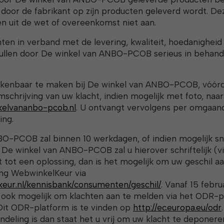
e door de fabrikant op zijn producten geleverd wordt. De
en uit de wet of overeenkomst niet aan.
hten in verband met de levering, kwaliteit, hoedanigheid
 zullen door De winkel van ANBO-PCOB serieus in behan
t kenbaar te maken bij De winkel van ANBO-PCOB, vóórd
mschrijving van uw klacht, indien mogelijk met foto, naar
kelvananbo-pcob.nl
. U ontvangt vervolgens per omgaand
ing.
O-PCOB zal binnen 10 werkdagen, of indien mogelijk sne
 De winkel van ANBO-PCOB zal u hierover schriftelijk (vi
et tot een oplossing, dan is het mogelijk om uw geschil 
ing WebwinkelKeur via
keur.nl/kennisbank/consumenten/geschil/
. Vanaf 15 febru
ook mogelijk om klachten aan te melden via het ODR-p
it ODR-platform is te vinden op
http://ec.europa.eu/odr
ndeling is dan staat het u vrij om uw klacht te deponere