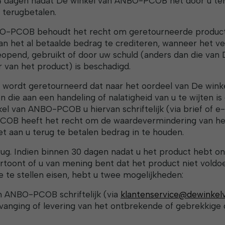
dagen nadat De winkel van ANBO-PCOB het door u te
 terugbetalen.
O-PCOB behoudt het recht om geretourneerde product
an het al betaalde bedrag te crediteren, wanneer het 
eopend, gebruikt of door uw schuld (anders dan die va
 van het product) is beschadigd.
t wordt geretourneerd dat naar het oordeel van De wi
 die aan een handeling of nalatigheid van u te wijten is
kel van ANBO-PCOB u hiervan schriftelijk (via brief of e-m
OB heeft het recht om de waardevermindering van het
t aan u terug te betalen bedrag in te houden.
rug. Indien binnen 30 dagen nadat u het product hebt ont
toont of u van mening bent dat het product niet voldoet
e te stellen eisen, hebt u twee mogelijkheden:
n ANBO-PCOB schriftelijk (via
klantenservice@dewinkel
vanging of levering van het ontbrekende of gebrekkige 