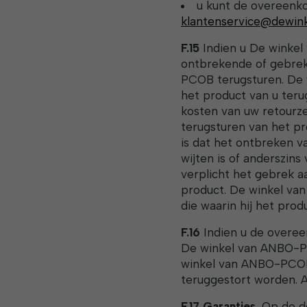
u kunt de overeenko
klantenservice@dewin
F.15
Indien u De winkel
ontbrekende of gebrek
PCOB terugsturen. De 
het product van u teru
kosten van uw retourze
terugsturen van het p
is dat het ontbreken v
wijten is of anderszins
verplicht het gebrek a
product. De winkel va
die waarin hij het prod
F.16
Indien u de overee
De winkel van ANBO-PC
winkel van ANBO-PCOB.
teruggestort worden. Art
F.17 Garanties.
Op de do