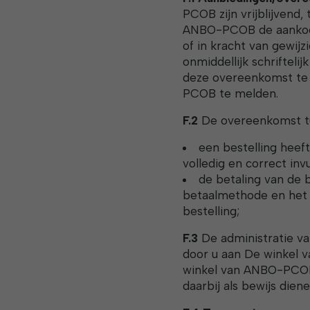
PCOB zijn vrijblijvend
ANBO-PCOB de aankoopp
of in kracht van gewij
onmiddellijk schrifteli
deze overeenkomst te o
PCOB te melden.
F.2
De overeenkomst tu
een bestelling hee
volledig en correct in
de betaling van de 
betaalmethode en het 
bestelling;
F.3
De administratie v
door u aan De winkel 
winkel van ANBO-PCOB 
daarbij als bewijs die