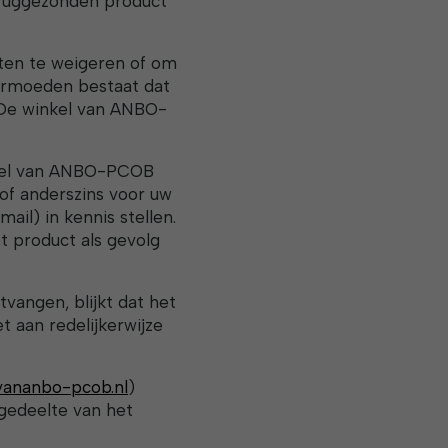
ruggezonden product
en te weigeren of om
vermoeden bestaat dat
n De winkel van ANBO-
nkel van ANBO-PCOB
 of anderszins voor uw
ail) in kennis stellen.
 product als gevolg
vangen, blijkt dat het
 aan redelijkerwijze
vananbo-pcob.nl
)
gedeelte van het