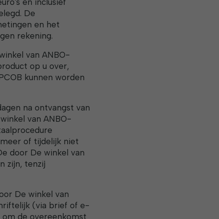
uro's en inclusief
elegd. De
metingen en het
igen rekening.
e winkel van ANBO-
roduct op u over,
O-PCOB kunnen worden
dagen na ontvangst van
e winkel van ANBO-
taalprocedure
eer of tijdelijk niet
De door De winkel van
zijn, tenzij
oor De winkel van
elijk (via brief of e-
eid om de overeenkomst