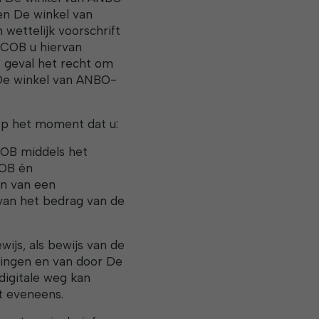
ien De winkel van
wettelijk voorschrift
-PCOB u hiervan
at geval het recht om
n De winkel van ANBO-
p het moment dat u:
COB middels het
COB én
en van een
van het bedrag van de
js, als bewijs van de
ingen en van door De
digitale weg kan
t eveneens.