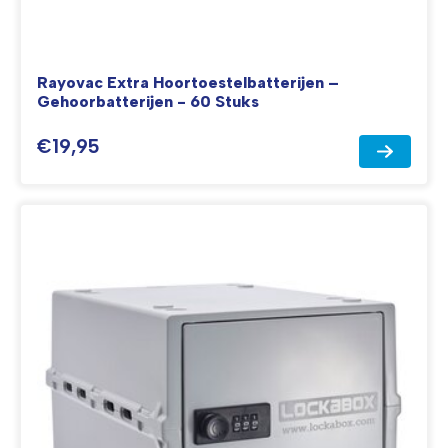
Rayovac Extra Hoortoestelbatterijen –
Gehoorbatterijen - 60 Stuks
€19,95