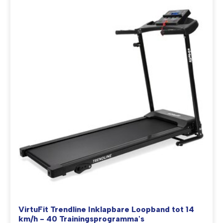
VirtuFit Trendline Inklapbare Loopband tot 14
km/h - 40 Trainingsprogramma's