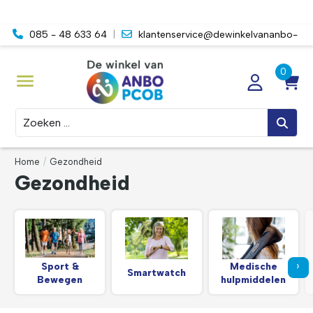
085 - 48 633 64
|
klantenservice@dewinkelvananbo-
pcob.nl
Zoeken
Home
/
Gezondheid
Gezondheid
›
Sport &
Medische
Smartwatch
Bewegen
hulpmiddelen