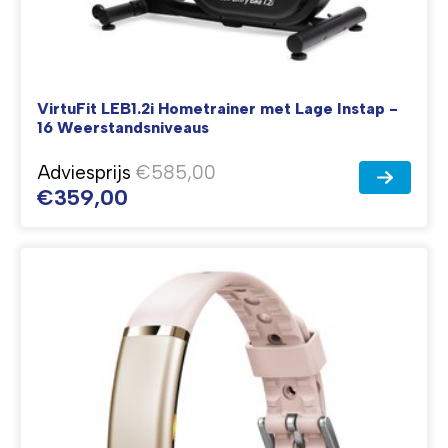
VirtuFit LEB1.2i Hometrainer met Lage Instap -
16 Weerstandsniveaus
Adviesprijs
€585,00
€359,00