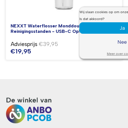
Wij slaan cookies op om onze 
Is dat akkoord?
NEXXT Waterflosser Monddouche met 3
Ja
Reinigingsstanden - USB-C Oplaadbaar
Nee
Adviesprijs
€39,95
€19,95
Meer over co