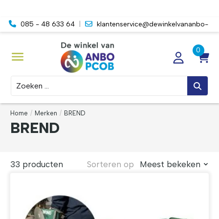
085 - 48 633 64
|
klantenservice@dewinkelvananbo-
pcob.nl
Zoeken
Home
/
Merken
/
BREND
BREND
33 producten
Sorteren op
Meest bekeken