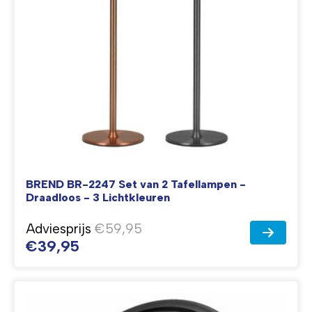
BREND BR-2247 Set van 2 Tafellampen -
Draadloos - 3 Lichtkleuren
Adviesprijs
€59,95
€39,95