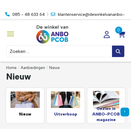
085 - 48 633 64
|
klantenservice@dewinkelvananbo-
pcob.nl
Zoeken
Home
/
Aanbiedingen
/
Nieuw
Nieuw
Gezien in
›
Nieuw
Uitverkoop
ANBO-PCOB
magazine