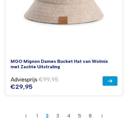
MGO Mignon Dames Bucket Hat van Wolmix
met Zachte Uitstraling
Adviesprijs
€99,95
€29,95
1
2
3
4
5
8