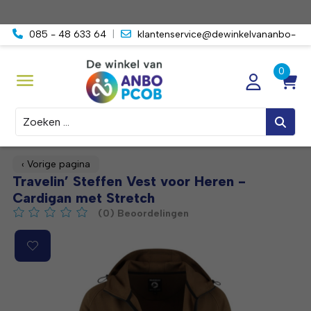
085 - 48 633 64
|
klantenservice@dewinkelvananbo-
pcob.nl
Zoeken
‹ Vorige pagina
Travelin’ Steffen Vest voor Heren -
Cardigan met Stretch
(0) Beoordelingen
De beoordeling van dit product is
0
van de 5
Product image slideshow Items