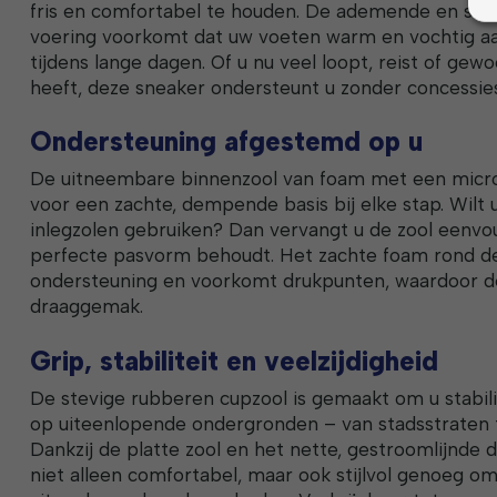
fris en comfortabel te houden. De ademende en sne
voering voorkomt dat uw voeten warm en vochtig aa
tijdens lange dagen. Of u nu veel loopt, reist of gew
heeft, deze sneaker ondersteunt u zonder concessies 
Ondersteuning afgestemd op u
De uitneembare binnenzool van foam met een microl
voor een zachte, dempende basis bij elke stap. Wilt 
inlegzolen gebruiken? Dan vervangt u de zool eenvoud
perfecte pasvorm behoudt. Het zachte foam rond de
ondersteuning en voorkomt drukpunten, waardoor de 
draaggemak.
Grip, stabiliteit en veelzijdigheid
De stevige rubberen cupzool is gemaakt om u stabili
op uiteenlopende ondergronden – van stadsstraten 
Dankzij de platte zool en het nette, gestroomlijnde d
niet alleen comfortabel, maar ook stijlvol genoeg om