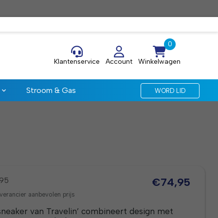
Klantenservice
Account
Winkelwagen
Stroom & Gas
WORD LID
,95
€74,95
verancier aanbevolen prijs
neaker van Travelin’ combineert design met