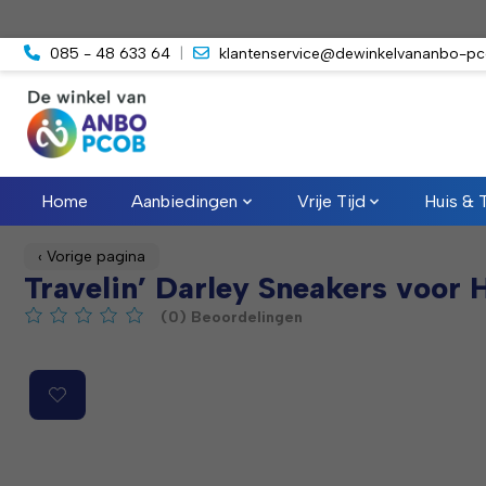
085 - 48 633 64
|
klantenservice@dewinkelvananbo-pc
Home
Aanbiedingen
Vrije Tijd
Huis & 
‹ Vorige pagina
Travelin’ Darley Sneakers voor
(0) Beoordelingen
De beoordeling van dit product is
0
van de 5
Product image slideshow Items