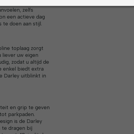
ldrogende microline
nvoelen, zelfs
oon een actieve dag
te doen aan stijl.
ine toplaag zorgt
u liever uw eigen
ig, zodat u altijd de
 enkel biedt extra
Darley uitblinkt in
teit en grip te geven
tot parkpaden.
esign is de Darley
 te dragen bij