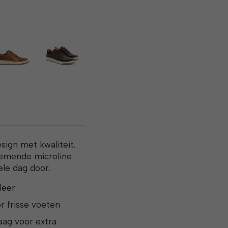
ign met kwaliteit.
demende microline
le dag door.
leer
 frisse voeten
ag voor extra