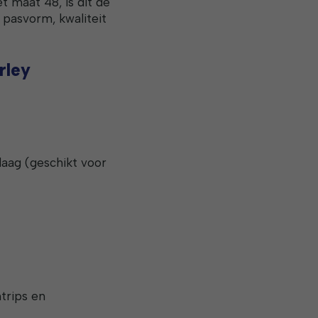
 maat 48, is dit de
 pasvorm, kwaliteit
rley
aag (geschikt voor
trips en