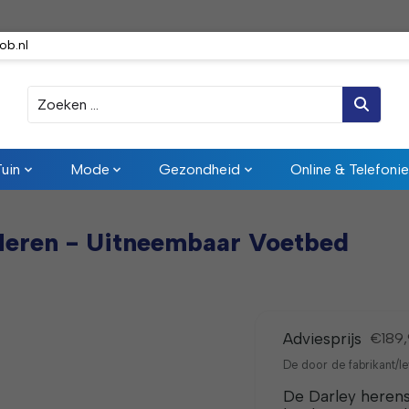
ob.nl
Zoeken
Tuin
Mode
Gezondheid
Online & Telefonie
 Heren - Uitneembaar Voetbed
Adviesprijs
€189
De door de fabrikant/le
De Darley herens