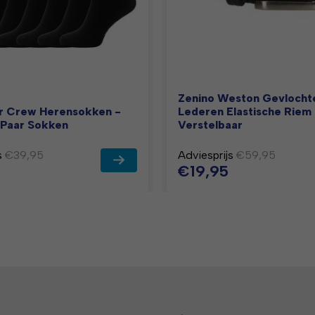
Zenino Weston Gevlocht
 Crew Herensokken -
Lederen Elastische Riem
 Paar Sokken
Verstelbaar
s
€39,95
Adviesprijs
€59,95
€19,95