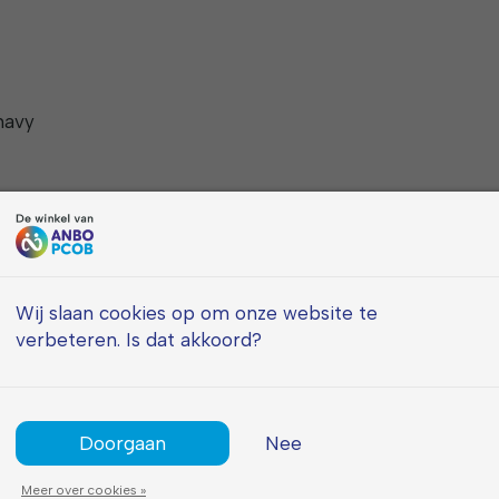
navy
en toonbeeld van
 zorgvuldig
Wij slaan cookies op om onze website te
sse en duurzaamheid
verbeteren. Is dat akkoord?
illende stijlen – van
ige aanvulling op
Doorgaan
Nee
worpen om uw voeten
Meer over cookies »