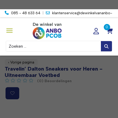
085 - 48 633 64
|
klantenservice@dewinkelvananbo-
pcob.nl
Zoeken
‹ Vorige pagina
Travelin’ Dalton Sneakers voor Heren -
Uitneembaar Voetbed
(0) Beoordelingen
De beoordeling van dit product is
0
van de 5
Product image slideshow Items