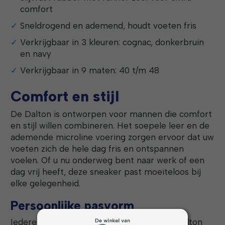
comfort
Sneldrogend en ademend, houdt voeten fris
Verkrijgbaar in 3 kleuren: cognac, donkerbruin
en navy
Verkrijgbaar in 9 maten: 40 t/m 48
Comfort en stijl
De Dalton is ontworpen voor mannen die comfort
en stijl willen combineren. Het soepele leer en de
ademende microline voering zorgen ervoor dat uw
voeten zich de hele dag fris en ontspannen
voelen. Of u nu onderweg bent naar werk of een
dag vrij heeft, deze sneaker past moeiteloos bij
elke gelegenheid.
Persoonlijke pasvorm
Iedere voet is anders – daarom heeft de Dalton