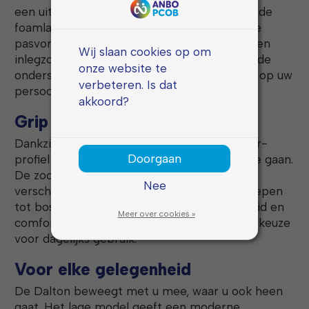
een uitneembaar voetbed met een dempende
foamlaag. Zo geniet u van een ergonomische
pasvorm, maar kunt u ook eenvoudig uw eigen
Wij slaan cookies op om
inlegzolen gebruiken. Hierdoor krijgt u altijd de
onze website te
ondersteuning die u nodig heeft, afgestemd op uw
verbeteren. Is dat
persoonlijke voorkeur.
akkoord?
Grip en duurzaamheid
Dankzij de stevige rubberen zool met runner-
Doorgaan
profiel is de Dalton gemaakt om lang mee te gaan.
De zool biedt een betrouwbare grip op
Nee
verschillende ondergronden, van stadse stoepen
tot bospaden. De combinatie van slijtvastheid en
Meer over cookies »
comfort maakt deze sneaker een duurzame keuze
voor dagelijks gebruik.
Voor elke gelegenheid
De Dalton beweegt met u mee, waar u ook heen
gaat. Het lage model geeft een moderne,