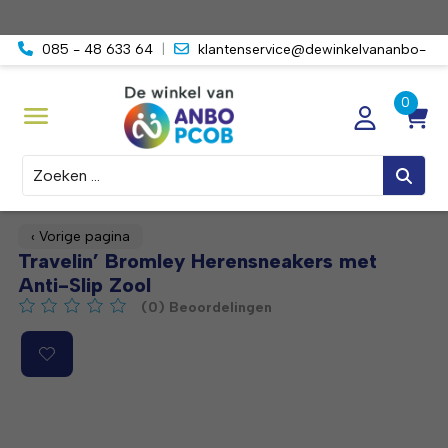
085 - 48 633 64
|
klantenservice@dewinkelvananbo-
pcob.nl
Zoeken
‹ Vorige pagina
Travelin’ Bromley Herensneakers met
Anti-Slip Zool
(0) Beoordelingen
De beoordeling van dit product is
0
van de 5
Product image slideshow Items