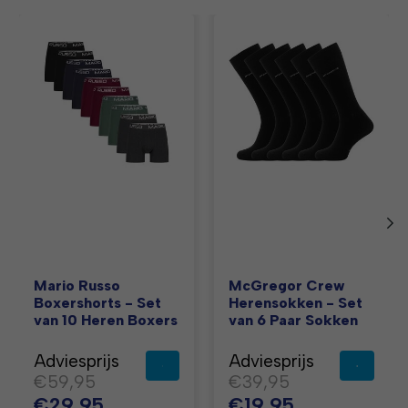
Items van productcarrousel
Mario Russo
McGregor Crew
Boxershorts - Set
Herensokken - Set
van 10 Heren Boxers
van 6 Paar Sokken
Adviesprijs
Adviesprijs
€59,95
€39,95
€29,95
€19,95