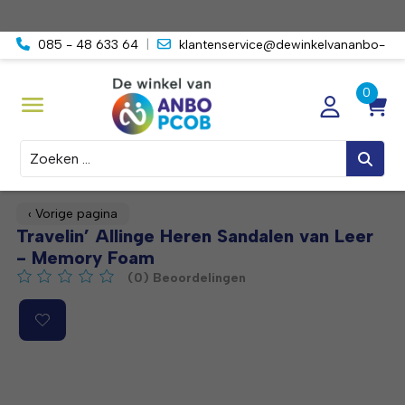
085 - 48 633 64
|
klantenservice@dewinkelvananbo-
pcob.nl
Zoeken
‹ Vorige pagina
Travelin’ Allinge Heren Sandalen van Leer
- Memory Foam
(0) Beoordelingen
De beoordeling van dit product is
0
van de 5
Product image slideshow Items