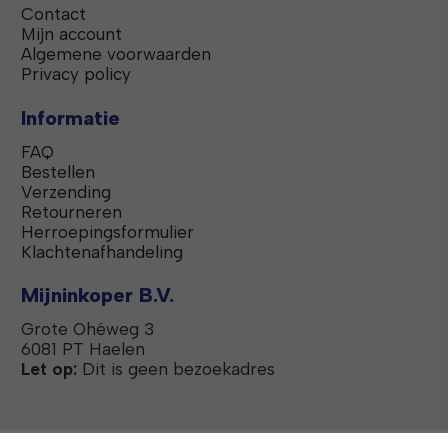
Contact
Mijn account
Algemene voorwaarden
Privacy policy
Informatie
FAQ
Bestellen
Verzending
Retourneren
Herroepingsformulier
Klachtenafhandeling
Mijninkoper B.V.
Grote Ohéweg 3
6081 PT Haelen
Let op:
Dit is geen bezoekadres
De winkel van ANBO-PCOB | BTW NL857935720B01 | KvK 69602328