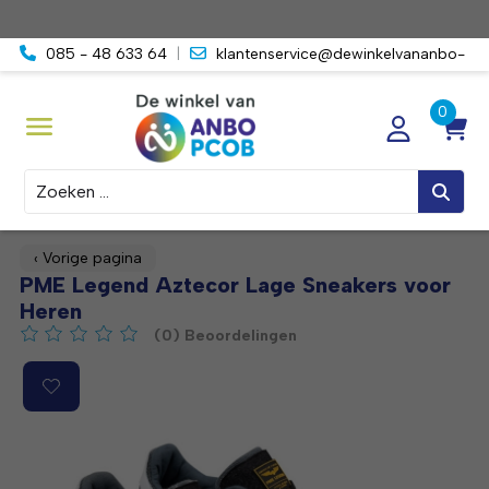
085 - 48 633 64
|
klantenservice@dewinkelvananbo-
pcob.nl
Zoeken
‹ Vorige pagina
PME Legend Aztecor Lage Sneakers voor
Heren
(0) Beoordelingen
De beoordeling van dit product is
0
van de 5
Product image slideshow Items