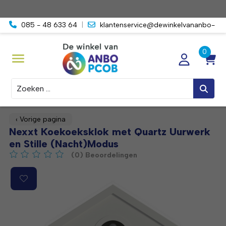
085 - 48 633 64
|
klantenservice@dewinkelvananbo-
pcob.nl
Zoeken
‹ Vorige pagina
Nexxt Koekoeksklok met Quartz Uurwerk
en Stille (Nacht)Modus
(0) Beoordelingen
De beoordeling van dit product is
0
van de 5
Product image slideshow Items