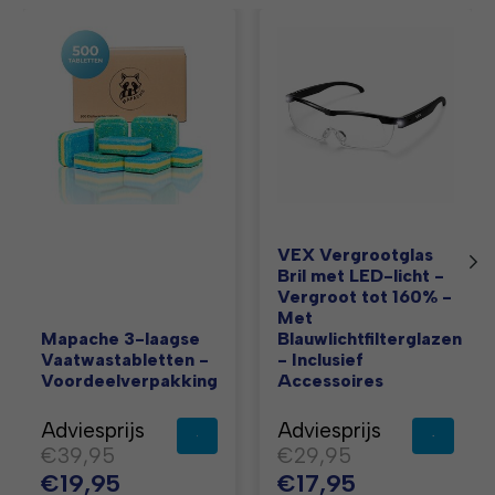
Items van productcarrousel
VEX Vergrootglas
Bril met LED-licht -
Vergroot tot 160% -
Met
Mapache 3-laagse
Blauwlichtfilterglazen
Vaatwastabletten -
- Inclusief
Voordeelverpakking
Accessoires
Adviesprijs
Adviesprijs
€39,95
€29,95
€19,95
€17,95