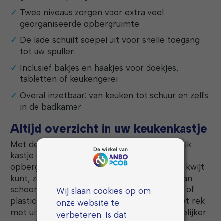
Twee niveaus zorgen voor extra veel
georganiseerde opbergruimte
De lade schuift soepel uit voor snelle toegang
tot uw spullen
Inclusief bakjes en haakjes voor doekjes,
tabletten of keukengerei
Overal inzetbaar: van keuken tot schuur en zelfs
in de badkamer
Altijd overzicht in uw keukenkastje
Met de Nexxt Keukenkast Organizer wordt elk
kastje een toonbeeld van orde. De dubbele
opberglagen zorgen ervoor dat u veel meer kwijt
kunt, zonder dat het rommelig oogt. Denk aan
schoonmaakflessen, sponsjes, kruidenpotjes of
Wij slaan cookies op om
plastic zakjes - alles heeft zijn vaste plek. Het rek
onze website te
met uitschuifbare lade maakt het nog makkelijker
verbeteren. Is dat