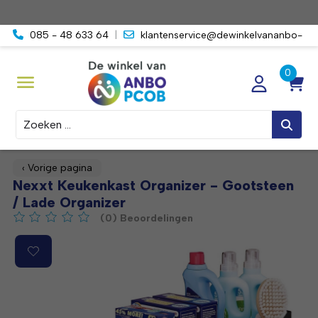
085 - 48 633 64
|
klantenservice@dewinkelvananbo-
pcob.nl
Zoeken
‹ Vorige pagina
Nexxt Keukenkast Organizer - Gootsteen
/ Lade Organizer
(0) Beoordelingen
De beoordeling van dit product is
0
van de 5
Product image slideshow Items