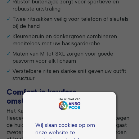
Ribstof buitenzijde zorgt voor sportieve en
robuuste uitstraling
Twee ritszakken veilig voor telefoon of sleutels
bij de hand
Kleurenbruin en donkergroen combineren
moeiteloos met uw basisgarderobe
Maten van M tot 3XL zorgen voor goede
pasvorm voor elk lichaam
Verstelbare rits en slanke snit geven uw outfit
structuur
Comfort in koudere
omstandigheden
Het Kane vest is voorzien van een zachte
fleecevoering aan de binnenkant — heerlijk tegen
Wij slaan cookies op om
de huid, houdt de warmte vast zonder dat u gaat
zweten. Precies wat u zoekt op frisse ochtenden
onze website te