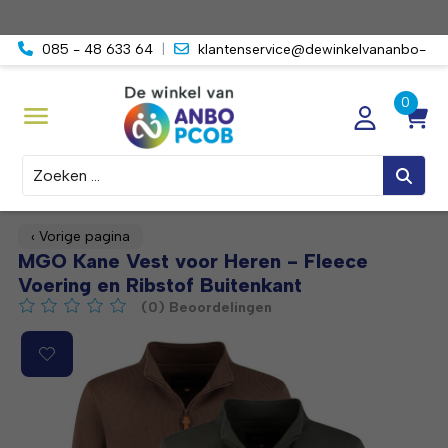
085 - 48 633 64
|
klantenservice@dewinkelvananbo-
pcob.nl
Zoeken
‹ Vorige pagina
MGO Kane Vest voor Heren - Fleece
Voering en Ribstof Buitenkant
(0) Beoordelingen
De beoordeling van dit product is
0
van de 5
Product image slideshow Items