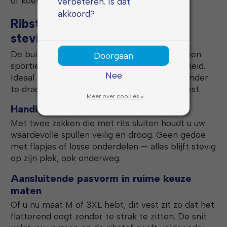
of koele avonden buitenshuis.
verbeteren. Is dat
akkoord?
Ribstof voor uitstraling en
stevigheid
De buitenkant van ribstof geeft niet alleen een
Doorgaan
sportief karakter, maar ook extra duurzaamheid.
Nee
Ideaal voor intensief gebruik of om laagjes onder
te dragen zonder dat de stof zijn vorm verliest.
Meer over cookies »
Handige ritszakken
Met twee zakken die met rits sluiten houdt u uw
waardevolle spullen veilig en droog. Geen gedoe
met flapjes of losse onderdelen — alles blijft stevig
op zijn plek, ook onderweg.
Aansluitende pasvorm in ruime keuze
maten
Of u nu maat M of 3XL hebt, dit vest zit zo dat het
flatterend oogt zonder te strak te zitten. De snit