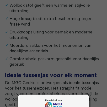
Wollook stof geeft een warme en stijlvolle
uitstraling
Hoge kraag biedt extra bescherming tegen
frisse wind
Drukknoopsluiting voor gemak en moderne
uitstraling
Meerdere zakken voor het meenemen van
dagelijkse essentials
Comfortabele pasvorm geschikt voor dagelijks
gebruik
Ideale tussenjas voor elk moment
De MGO Cedric is ontworpen als ideale tussenjas
voor het tussenseizoen. Het straight fit model
zorgt voor een comfortabele pasvorm, terwijl de
wollook stof een warme en verzorgde uitstraling
geeft.