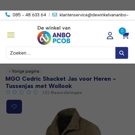
085 - 48 633 64
|
klantenservice@dewinkelvananbo-
pcob.nl
Zoeken
‹ Vorige pagina
MGO Cedric Shacket Jas voor Heren -
Tussenjas met Wollook
(0) Beoordelingen
De beoordeling van dit product is
0
van de 5
Product image slideshow Items