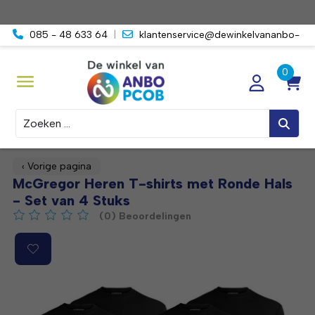
085 - 48 633 64
|
klantenservice@dewinkelvananbo-
pcob.nl
Zoeken
‹ Vorige pagina
McGregor Heren T-shirts met Ronde Hals
- Set van 4 Stuks
(0) Beoordelingen
De beoordeling van dit product is
0
van de 5
Product image slideshow Items