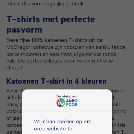
Ideaal dus voor dagelijks gebruik.
T-shirts met perfecte
pasvorm
Deze fijne 100% katoenen T-shirts uit de
McGregor-collectie zijn voorzien van aansluitende
korte mouwen en een mooi afgewerkte ronde
hals. De perfecte keuze voor heren met elke
shape!
Katoenen T-shirt in 4 kleuren
Basic T-shirts mogen natuurlijk niet ontbreken en
al helemaal niet in deze trendy kleuren: zwart,
navy, grijs en wit. Of u deze shirts nu onder een
polo of trui draagt, of gewoon op een mooie chino
of jeans, het moderne shirt zal door zijn 100%
Wij slaan cookies op om
katoenen materiaal altijd goed zitten en u een fris
onze website te
gevoel geven. Door de ronde hals van de heren T-