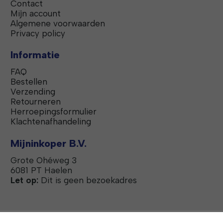
Contact
Mijn account
Algemene voorwaarden
Privacy policy
Informatie
FAQ
Bestellen
Verzending
Retourneren
Herroepingsformulier
Klachtenafhandeling
Mijninkoper B.V.
Grote Ohéweg 3
6081 PT Haelen
Let op:
Dit is geen bezoekadres
De winkel van ANBO-PCOB | BTW NL857935720B01 | KvK 69602328