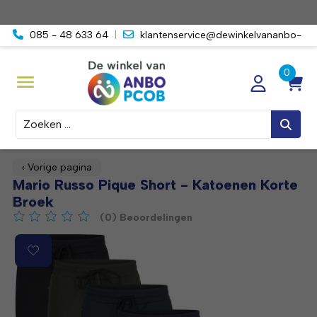
085 - 48 633 64
|
klantenservice@dewinkelvananbo-
pcob.nl
Zoeken
‹ Vorige pagina
Mario Russo Pique Short - Katoenen Korte
Broek
(0) Beoordelingen
De beoordeling van dit product is
0
van de 5
Product image slideshow Items