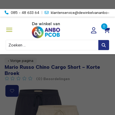
085 - 48 633 64
|
klantenservice@dewinkelvananbo-
pcob.nl
Zoeken
‹ Vorige pagina
Mario Russo Chino Cargo Short - Korte
Broek
(0) Beoordelingen
De beoordeling van dit product is
0
van de 5
Product image slideshow Items