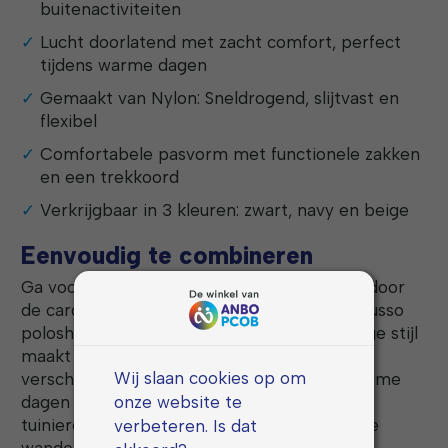
buitenactiviteiten
Lucht doorlatend met zacht comfort, perfect
tijdens warme dagen
Gemaakt van Nylon: Sneldrogend, slijtvast en
flexibel
Comfortabele pasvorm met functionele zakken
en een trekkoord
Verkrijgbaar in 3 kleuren: zwart, navy en beige
Eenvoudig te combineren
Ga voor een ontspannen en sportieve look door
de cargoshort te dragen onder een Mario Russo
poloshirt of een casual T-shirt. Zijn veelzijdige stijl
maakt deze korte broek geschikt voor
Wij slaan cookies op om
verschillende gelegenheden. Ideaal voor warme
onze website te
dagen in de buitenlucht, of u nu gaat vissen,
tuinieren of gewoon geniet van een zomerse
verbeteren. Is dat
wandeling, deze cargoshort biedt uitkomst.