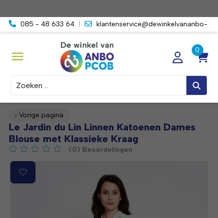
085 - 48 633 64
|
klantenservice@dewinkelvananbo-
pcob.nl
Zoeken
‹ Vorige pagina
Le Jardin du Lin Linnen Katoenen Dames
Blouse met Klassieke Kraag
(0) Beoordelingen
De beoordeling van dit product is
0
van de 5
Product image slideshow Items