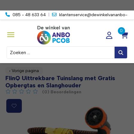
085 - 48 633 64
|
klantenservice@dewinkelvananbo-
pcob.nl
Zoeken
‹ Vorige pagina
FlinQ Uittrekbare Tuinslang met Gratis
Opbergtas en Slanghouder
(0) Beoordelingen
De beoordeling van dit product is
0
van de 5
Product image slideshow Items