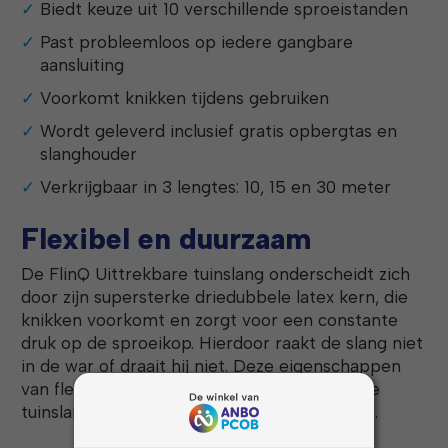
Biedt keuze uit 10 verschillende sproeistanden
Past probleemloos op iedere gangbare
aansluiting
Voorkomt knikken tijdens gebruiken
Wordt geleverd inclusief gratis opbergtas en
slanghouder
Verkrijgbaar in 3 lengtes: 10, 15 en 30 meter
Flexibel en duurzaam
De FlinQ Uittrekbare tuinslang onderscheidt zich
door zijn supersterke driedubbele latex kern, die
knikken voorkomt en zorgt voor een constante
druk op de sproeikop. Hierdoor raakt de slang niet
in de war of draait hij niet. Deze eigenschappen
van flexibiliteit en duurzaamheid maken deze
tuinslang essentieel voor elke tuinliefhebber.