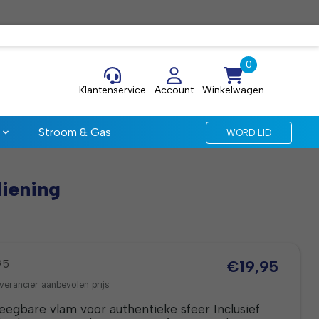
Klantenservice
Account
Winkelwagen
Stroom & Gas
WORD LID
iening
95
€19,95
verancier aanbevolen prijs
weegbare vlam voor authentieke sfeer
Inclusief