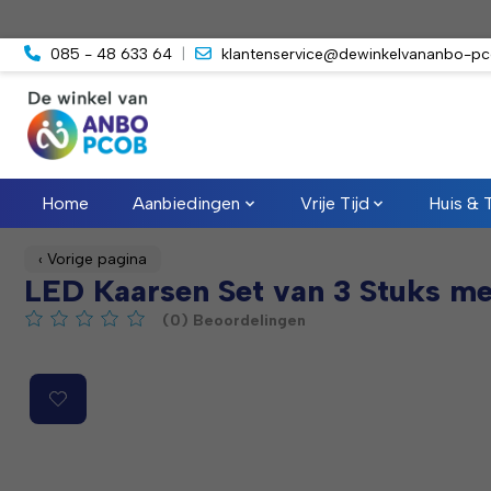
085 - 48 633 64
|
klantenservice@dewinkelvananbo-pc
Home
Aanbiedingen
Vrije Tijd
Huis & 
‹ Vorige pagina
LED Kaarsen Set van 3 Stuks m
(0) Beoordelingen
De beoordeling van dit product is
0
van de 5
Product image slideshow Items