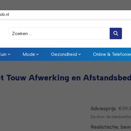
ob.nl
Zoeken
Tuin
Mode
Gezondheid
Online & Telefonie
et Touw Afwerking en Afstandsbed
Adviesprijs
€39,
De door de fabrikant/le
Realistische, be