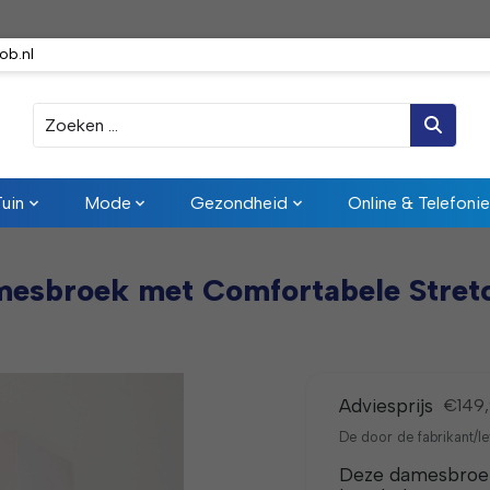
ob.nl
Zoeken
Tuin
Mode
Gezondheid
Online & Telefonie
esbroek met Comfortabele Stretc
Adviesprijs
€149
De door de fabrikant/le
Deze damesbroek