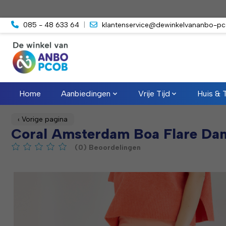
085 - 48 633 64
|
klantenservice@dewinkelvananbo-pc
Home
Aanbiedingen
Vrije Tijd
Huis & 
‹ Vorige pagina
Coral Amsterdam Boa Flare Dam
(0) Beoordelingen
De beoordeling van dit product is
0
van de 5