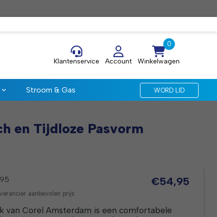
Klantenservice
Account
Winkelwagen
Stroom & Gas
WORD LID
h en Tijdloze Pasvorm
,95
€54,95
verancier aanbevolen prijs
 van Corel Amsterdam is een comfortabele