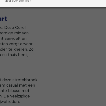
Meer over cookies »
n diverse maten
art
e. Deze Corel
ardige mix van
ht aanvoelt en
retch zorgt ervoor
der te knellen. Zo
 nu thuis bent,
t deze stretchbroek
hem casual met een
ante blouse met
. De veelzijdige
jwel iedere