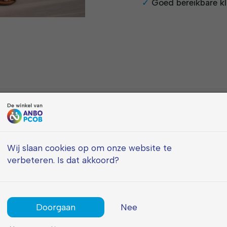
Goed bereikbare kl
 beweging
Wij slaan cookies op om onze website te
verbeteren. Is dat akkoord?
fort het hele jaar
 elke outfit
uitstraling
Doorgaan
Nee
mooi accentueert