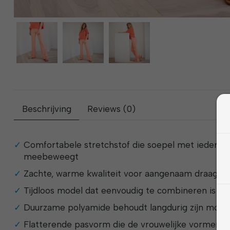
Beschrijving
Reviews (0)
Comfortabele stretchstof die soepel met iedere
meebeweegt
Zachte, warme kwaliteit voor aangenaam draagcom
Tijdloos model dat eenvoudig te combineren is met
Duurzame polyamide behoudt langdurig zijn mooie 
Flatterende pasvorm die de vrouwelijke vormen 