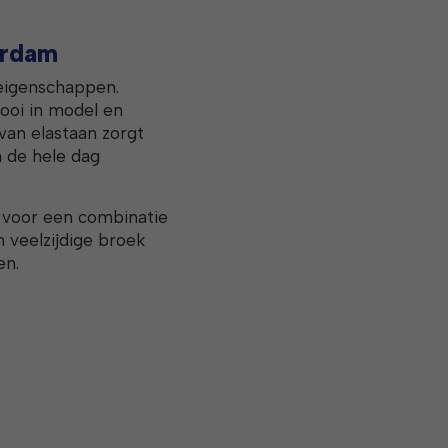
erdam
 eigenschappen.
mooi in model en
 van elastaan zorgt
h de hele dag
 voor een combinatie
en veelzijdige broek
en.