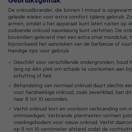
Gebruiksgemak
De onkruidbrander, die binnen 1 minuut is opgewarmd
geleide wielen voor extra comfort tijdens gebruik. Zo
armen, omdat u het apparaat kunt laten rusten op d
zodoende onkruid nauwkeurig kunt verhitten. De on
bovendien geleverd met een extra smal mondstuk, h
bijvoorbeeld het aansteken van de barbecue of vuurk
Handige tips voor gebruik
Geschikt voor verschillende ondergronden; houd h
lang op één plek om schade te voorkomen aan bi
schutting of hek.
Behandeling van normaal onkruid duurt slechts ee
voor hardnekkige onkruid, zoals zevenblad, kan di
naar 8 tot 10 seconden.
Verhit onkruid kort en voorkom verbranding om n
ontmoedigen. Verbrande plantresten vormen juist
voedingsbodem voor nieuw onkruid. Verhit daarom
op 5 tot 10 centimeter afstand zodat de vochtuitt