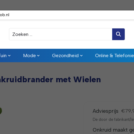
ob.nl
Zoeken
Tuin
Mode
Gezondheid
Online & Telefonie
kruidbrander met Wielen
Adviesprijs
€79,
De door de fabrikant/le
Onkruid maakt g