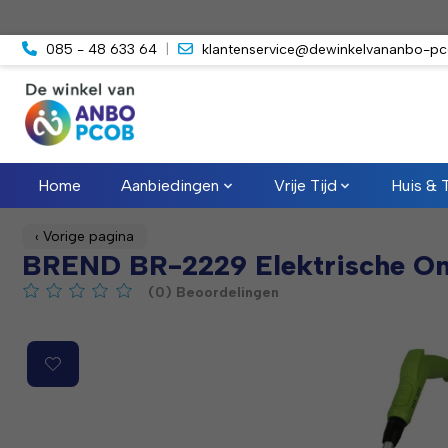
085 - 48 633 64
|
klantenservice@dewinkelvananbo-pc
Home
Aanbiedingen
Vrije Tijd
Huis & 
‹ Vorige pagina
BREND BR-2229 Elektrische On
(0) Beoordelingen
De beoordeling van dit product is
0
van de 5
Product image slideshow Items