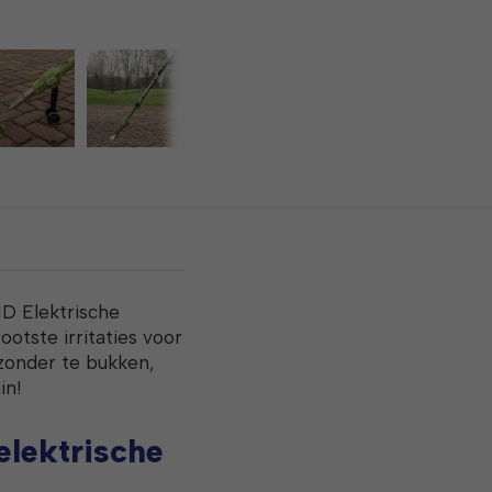
D Elektrische
otste irritaties voor
 zonder te bukken,
in!
elektrische