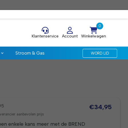
Klantenservice
Account
Winkelwagen
Stroom & Gas
WORD LID
95
€34,95
verancier aanbevolen prijs
een enkele kans meer met de BREND