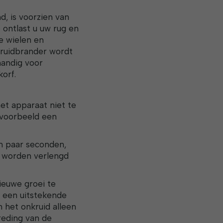
, is voorzien van
 ontlast u uw rug en
e wielen en
kruidbrander wordt
andig voor
orf.
et apparaat niet te
jvoorbeeld een
n paar seconden,
t worden verlengd
ieuwe groei te
 een uitstekende
 het onkruid alleen
reding van de