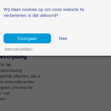
Wij slaan cookies op om onze website te
verbeteren. Is dat akkoord?
Wielen bestrijdt
ing aan de hoge
 in de wortels.
Doorgaan
Nee
et eenvoudig kan
Meer over cookies »
estrijding
rkt de
 nauwkeurig
gende planten, die u
che onkruidbrander
r geen chemische
r van
aam.