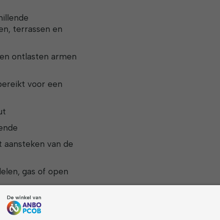
hillende
en, terrassen en
 en ontlasten armen
bereikt voor een
ut
oende
et aansteken van de
delen, gas of open
rmkap