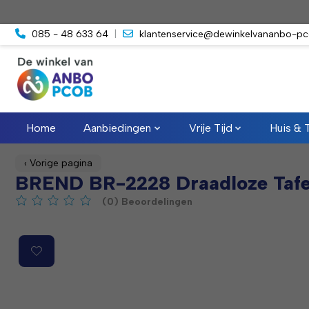
085 - 48 633 64
|
klantenservice@dewinkelvananbo-pc
Home
Aanbiedingen
Vrije Tijd
Huis & 
‹ Vorige pagina
BREND BR-2228 Draadloze Tafe
(0) Beoordelingen
De beoordeling van dit product is
0
van de 5
Product image slideshow Items