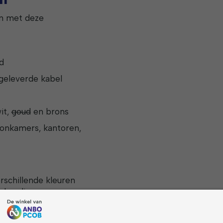
en met deze
d
geleverde kabel
wit,
goud
en brons
oonkamers, kantoren,
schillende kleuren
n handige
rheid wordt
bedient u gemakkelijk