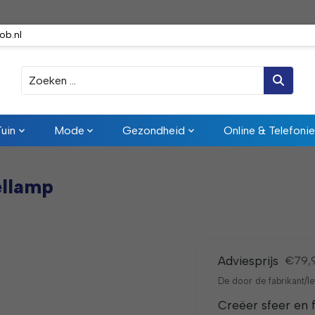
ob.nl
Zoeken
Tuin
Mode
Gezondheid
Online & Telefonie
llamp
Adviesprijs
€79,
De door de fabrikant/le
Creëer sfeer en f