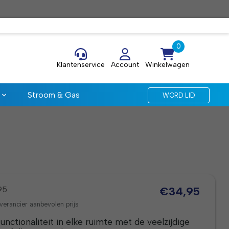
Klantenservice
Account
Winkelwagen
Stroom & Gas
WORD LID
95
€34,95
verancier aanbevolen prijs
unctionaliteit in elke ruimte met de veelzijdige