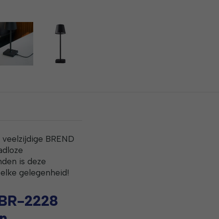
e veelzijdige BREND
adloze
nden is deze
 elke gelegenheid!
 BR-2228
en