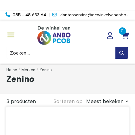
085 - 48 633 64
|
klantenservice@dewinkelvananbo-
pcob.nl
Zoeken
Home
/
Merken
/
Zenino
Zenino
3 producten
Sorteren op
Meest bekeken