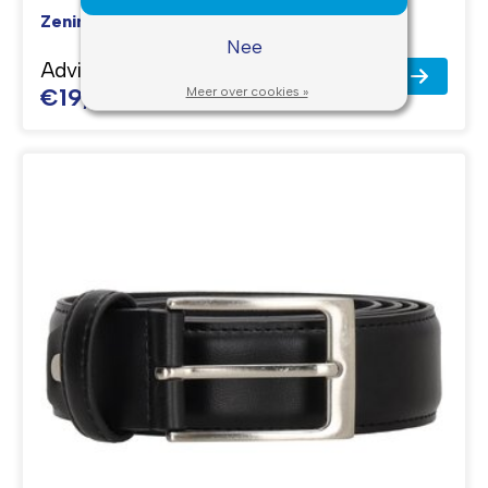
Zenino Colton Lederen Riem - Verstelbaar
Nee
Adviesprijs
€59,95
€19,95
Meer over cookies »