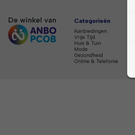
Categorieën
Aanbiedingen
Vrije Tijd
Huis & Tuin
Mode
Gezondheid
Online & Telefonie