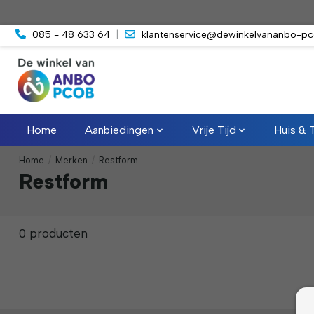
085 - 48 633 64
|
klantenservice@dewinkelvananbo-pc
Home
Aanbiedingen
Vrije Tijd
Huis & 
Home
/
Merken
/
Restform
Restform
0 producten