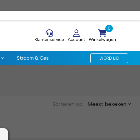
Klantenservice
Account
Winkelwagen
Stroom & Gas
WORD LID
Sorteren op
Meest bekeken