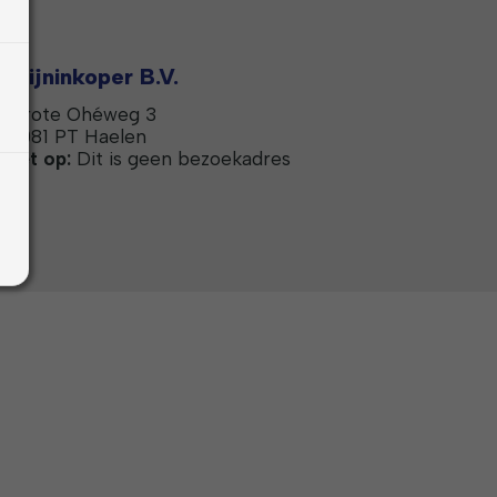
Mijninkoper B.V.
Grote Ohéweg 3
6081 PT Haelen
Let op:
Dit is geen bezoekadres