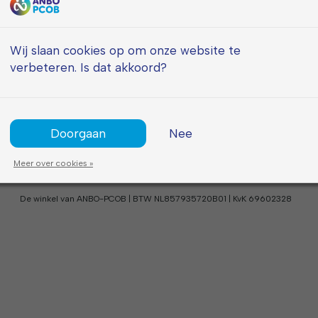
Algemeen
Informatie
Wij slaan cookies op om onze website te
verbeteren. Is dat akkoord?
Klantenservice
FAQ
Contact
Bestellen
Mijn account
Verzending
Algemene voorwaarden
Retourneren
Privacy policy
Herroepingsformulier
Doorgaan
Nee
Klachtenafhandeling
Meer over cookies »
De winkel van ANBO-PCOB | BTW NL857935720B01 | KvK 69602328