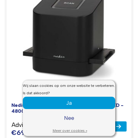
Wij slaan cookies op om onze website te verbeteren.
Is dat akkoord?
Ja
Nedis Dia-/negatiefscanner met 8 MP en LED -
4800 dpi Scanresolutie
Nee
Adviesprijs
€129,95
€69,95
Meer over cookies »