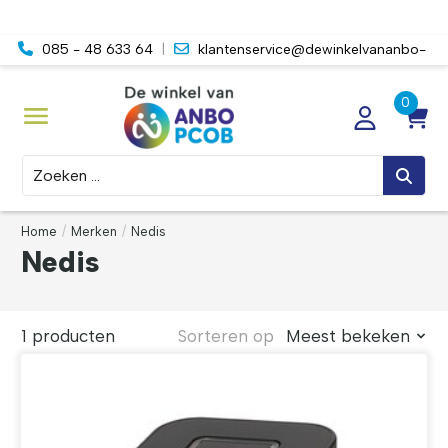
085 - 48 633 64
|
klantenservice@dewinkelvananbo-
pcob.nl
Zoeken
Home
/
Merken
/
Nedis
Nedis
1 producten
Sorteren op
Meest bekeken