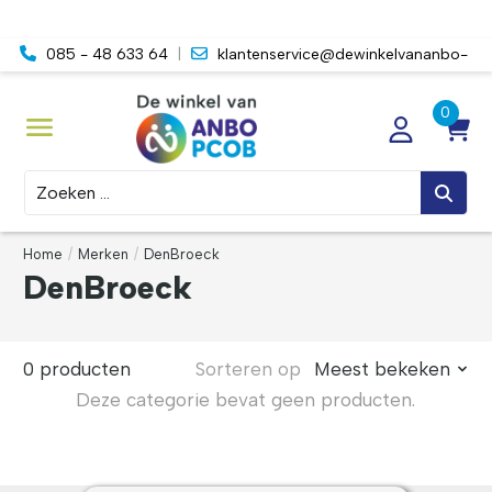
085 - 48 633 64
|
klantenservice@dewinkelvananbo-
pcob.nl
Zoeken
Home
/
Merken
/
DenBroeck
DenBroeck
0 producten
Sorteren op
Meest bekeken
Deze categorie bevat geen producten.