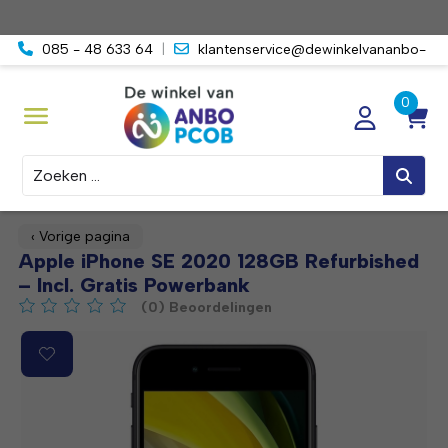
085 - 48 633 64
|
klantenservice@dewinkelvananbo-
pcob.nl
Zoeken
‹ Vorige pagina
Apple iPhone SE 2020 128GB Refurbished
– Incl. Gratis Powerbank
(0) Beoordelingen
De beoordeling van dit product is
0
van de 5
Product image slideshow Items