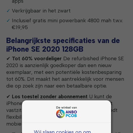
apps
Verkrijgbaar in het zwart
Inclusief gratis mini powerbank 4800 mah t.w.v.
€19,95
Belangrijkste specificaties van de
iPhone SE 2020 128GB
✔
Tot 60% voordeliger
De refurbished iPhone SE
2020 is aanzienlijk goedkoper dan een nieuw
exemplaar, met een potentiële kostenbesparing
tot 60%. Dit maakt het aantrekkelijk voor mensen
die op zoek zijn naar een betaalbare optie.
✔
Los toestel zonder abonnement
U kunt de
iPhone als los toestel kopen, waardoor u niet
vastzit aan dure abonnementskosten. Dit biedt
flexibiliteit en vrijheid bij het kiezen van uw
mobiele provider en tariefplan.
Wij slaan cookies op om