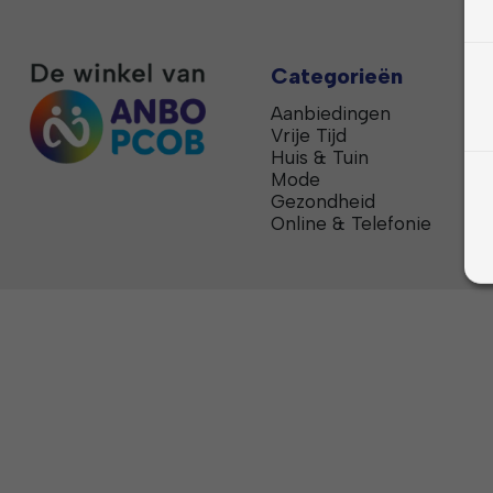
Categorieën
Aanbiedingen
Vrije Tijd
Huis & Tuin
Mode
Gezondheid
Online & Telefonie