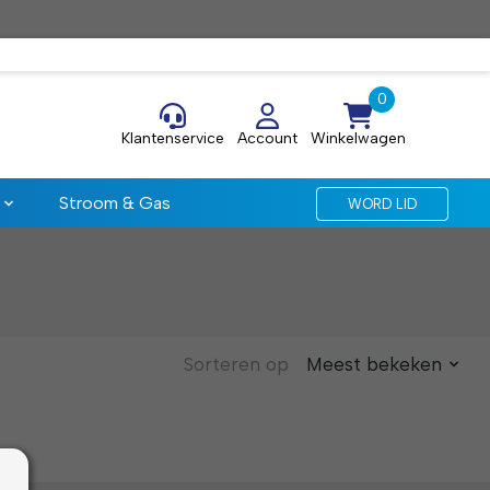
Klantenservice
Account
Winkelwagen
Stroom & Gas
WORD LID
Sorteren op
Meest bekeken