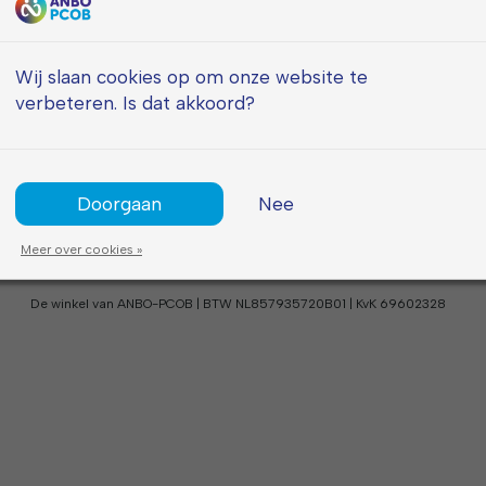
Algemeen
Informatie
Wij slaan cookies op om onze website te
verbeteren. Is dat akkoord?
Klantenservice
FAQ
Contact
Bestellen
Mijn account
Verzending
Algemene voorwaarden
Retourneren
Privacy policy
Herroepingsformulier
Doorgaan
Nee
Klachtenafhandeling
Meer over cookies »
De winkel van ANBO-PCOB | BTW NL857935720B01 | KvK 69602328