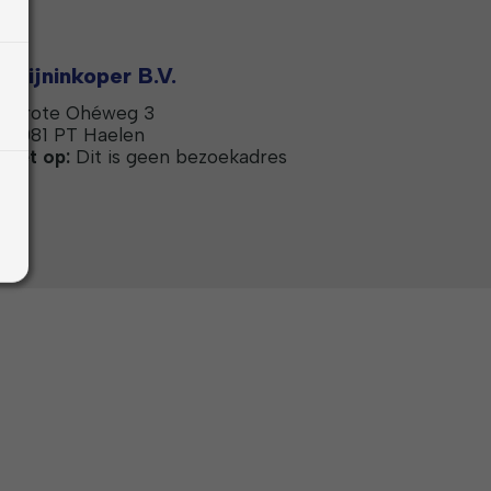
Mijninkoper B.V.
Grote Ohéweg 3
6081 PT Haelen
Let op:
Dit is geen bezoekadres