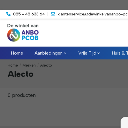
085 - 48 633 64
|
klantenservice@dewinkelvananbo-pc
Home
Aanbiedingen
Vrije Tijd
Huis & 
Home
/
Merken
/
Alecto
Alecto
0 producten